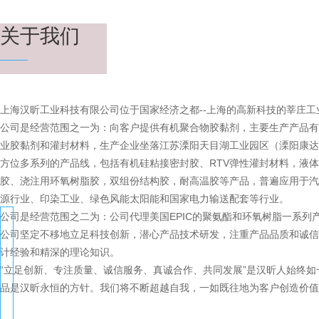
关于我们
上海汉昕工业科技有限公司位于国家经济之都--上海的高新科技的莘庄工
公司是经营范围之一为：向客户提供有机聚合物胶黏剂，主要生产产品有
业胶黏剂和灌封材料，生产企业坐落江苏溧阳天目湖工业园区（溧阳康达
方位多系列的产品线，包括有机硅粘接密封胶、RTV弹性灌封材料，液
胶、浇注用环氧树脂胶，双组份结构胶，耐高温胶等产品，普遍应用于汽
源行业、印染工业、绿色风能太阳能和国家电力输送配套等行业。
公司是经营范围之二为：公司代理美国EPIC的聚氨酯和环氧树脂一系列
公司坚定不移地立足科技创新，潜心产品技术研发，注重产品品质和诚信
计经验和精深的理论知识。
“立足创新、专注质量、诚信服务、真诚合作、共同发展”是汉昕人始终
品是汉昕永恒的方针。我们将不断超越自我，一如既往地为客户创造价值